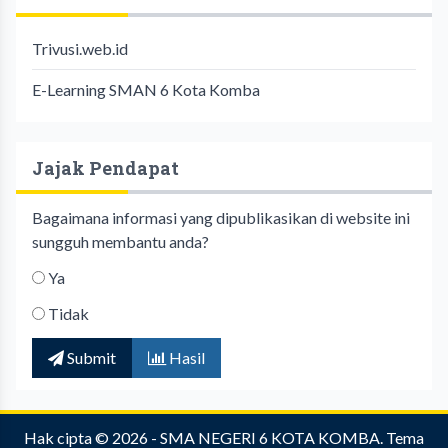
Trivusi.web.id
E-Learning SMAN 6 Kota Komba
Jajak Pendapat
Bagaimana informasi yang dipublikasikan di website ini
sungguh membantu anda?
Ya
Tidak
Submit
Hasil
Hak cipta © 2026 -
SMA NEGERI 6 KOTA KOMBA
.
Tema