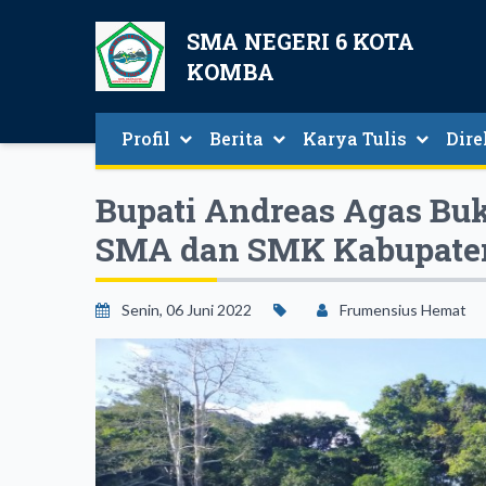
SMA NEGERI 6 KOTA
KOMBA
Profil
Berita
Karya Tulis
Dire
Sambutan Kepala Sekolah
Berita Seputar SMAN 6 Kota Komba
Direk
Bupati Andreas Agas Bu
SMA dan SMK Kabupate
Senin, 06 Juni 2022
Frumensius Hemat