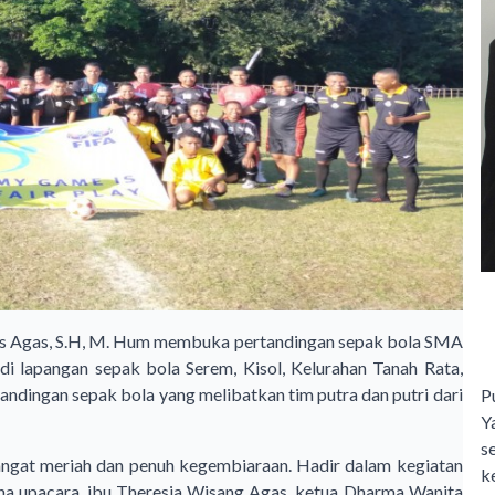
eas Agas, S.H, M. Hum membuka pertandingan sepak bola SMA
lapangan sepak bola Serem, Kisol, Kelurahan Tanah Rata,
dingan sepak bola yang melibatkan tim putra dan putri dari
P
Y
s
ngat meriah dan penuh kegembiaraan. Hadir dalam kegiatan
ke
na upacara, ibu Theresia Wisang Agas, ketua Dharma Wanita