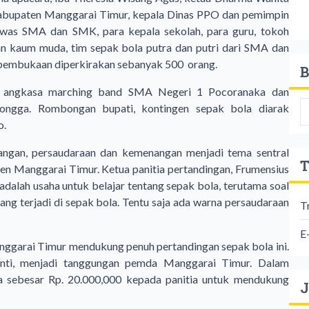
abupaten Manggarai Timur, kepala Dinas PPO dan pemimpin
was SMA dan SMK, para kepala sekolah, para guru, tokoh
an kaum muda, tim sepak bola putra dan putri dari SMA dan
pembukaan diperkirakan sebanyak 500 orang.
B
a angkasa marching band SMA Negeri 1 Pocoranaka dan
rongga. Rombongan bupati, kontingen sepak bola diarak
o.
nangan, persaudaraan dan kemenangan menjadi tema sentral
T
 Manggarai Timur. Ketua panitia pertandingan, Frumensius
adalah usaha untuk belajar tentang sepak bola, terutama soal
 yang terjadi di sepak bola. Tentu saja ada warna persaudaraan
T
E
garai Timur mendukung penuh pertandingan sepak bola ini.
nti, menjadi tanggungan pemda Manggarai Timur. Dalam
a sebesar Rp. 20.000,000 kepada panitia untuk mendukung
J