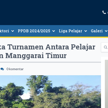
ktori
PPDB 2024/2025
Liga Pelajar
Galeri
tori Guru Dan Tenaga Kependidikan
Informasi PMB 2024/2025
ka Turnamen Antara Pelajar
n Manggarai Timur
0 komentar