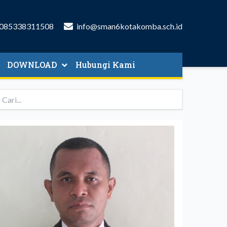
085338311508
info@sman6kotakomba.sch.id
DOWNLOAD
Hubungi Kami