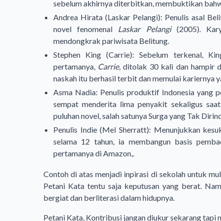
sebelum akhirnya diterbitkan, membuktikan bahw
Andrea Hirata
(Laskar Pelangi
): Penulis asal Be
novel fenomenal
Laskar Pelangi
(2005). Kary
mendongkrak pariwisata Belitung.
Stephen King
(Carrie
): Sebelum terkenal, Ki
pertamanya,
Carrie
, ditolak 30 kali dan hampir
naskah itu berhasil terbit dan memulai kariernya 
Asma Nadia
: Penulis produktif Indonesia yang 
sempat menderita lima penyakit sekaligus saat
puluhan novel, salah satunya Surga yang Tak Diri
Penulis Indie (Mel Sherratt): Menunjukkan kesu
selama 12 tahun, ia membangun basis pembac
pertamanya di Amazon,.
Contoh di atas menjadi inpirasi di sekolah untuk 
Petani Kata tentu saja keputusan yang berat. Namu
bergiat dan berliterasi dalam hidupnya.
Petani Kata, Kontribusi jangan diukur sekarang tapi n