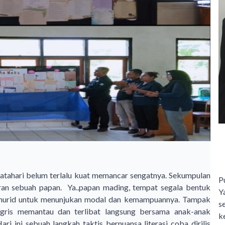
tahari belum terlalu kuat memancar sengatnya. Sekumpulan
P
aran sebuah papan. Ya..papan mading, tempat segala bentuk
Y
gi murid untuk menunjukan modal dan kemampuannya. Tampak
s
gris memantau dan terlibat langsung bersama anak-anak
ke
ri ini sebuah langkah taktis bernuansa literasi coba dirilis