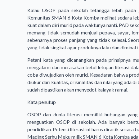
Kalau OSOP pada sekolah tetangga lebih pada 
Komunitas SMAN 6 Kota Komba melihat sedara lebi
kuat dalam diri murid pada waktunya nanti. PAD seko
memang tidak semudah menjual pepaya, sayur, lomb
sebenarnya proses panjang yang tidak selesai. Seo
yang tidak singkat agar produknya laku dan diminat
Petani kata yang dicanangkan pada prinsipnya mu
mengalami dan merasakan betul letupan literasi dalam
coba diwujudkan oleh murid. Kesadaran bahwa produ
diukur dari kualitas, orisinalitas dan nilai yang ada d
sudah dipastikan akan menyedot kalayak ramai.
Kata penutup
OSOP dan dunia literasi memiliki hubungan yang s
menguatkan OSOP di sekolah. Ada banyak bentuk l
pendidikan. Potensi literasi ini harus diracik secar
Mading Serhu Meku milik SMAN 6 Kota Komba adalah 