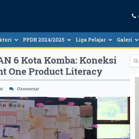
ktori
PPDB 2024/2025
Liga Pelajar
Galeri
tori Guru Dan Tenaga Kependidikan
Informasi PMB 2024/2025
N 6 Kota Komba: Koneksi
t One Product Literacy
at
0 komentar