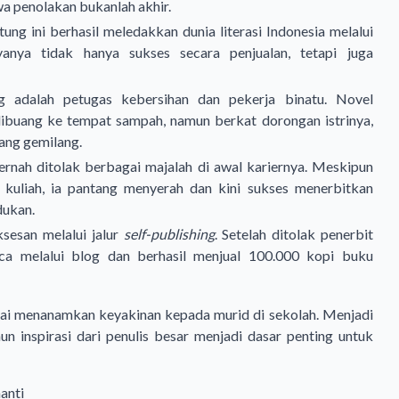
a penolakan bukanlah akhir.
litung ini berhasil meledakkan dunia literasi Indonesia melalui
anya tidak hanya sukses secara penjualan, tetapi juga
ng adalah petugas kebersihan dan pekerja binatu. Novel
 dibuang ke tempat sampah, namun berkat dorongan istrinya,
yang gemilang.
pernah ditolak berbagai majalah di awal kariernya. Meskipun
 kuliah, ia pantang menyerah dan kini sukses menerbitkan
ndukan
.
ksesan melalui jalur
self-publishing
. Setelah ditolak penerbit
a melalui blog dan berhasil menjual 100.000 kopi buku
mulai menanamkan keyakinan kepada murid di sekolah. Menjadi
n inspirasi dari penulis besar menjadi dasar penting untuk
anti