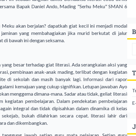
an bersama Bapak Daniel Ando, Mading "Serhu Meku" SMAN 6
Meku akan berjalan? dapatkah giat kecil ini menjadi modal
B
jaminan yang membahagiakan jika murid berkutat di jalur
kat di bawah ini dengan seksama.
g besar terhadap giat literasi. Ada serangkaian aksi yang
T
erasi, pembinaan anak-anak mading, terlibat dengan kegiatan
ite di sekolah dan masih banyak lagi. Informasi dari rapor
galami kemajuan yang cukup signifikan. Letupan jawaban Ayo
T
pkan menggema dimana-mana. Sadar atau tidak, geliat literasi
am kegiatan pembelajaran. Dalam pendekatan pembelajaran
E
again integral dan tidak dipisahkan dalam dinamika di kelas
sekejab, bukah dilahirkan secara cepat. literasi lahir dari
hara dan dikembangkan.
J
 tanggung jawab setiap guru mata pelajaran. Setiap guru