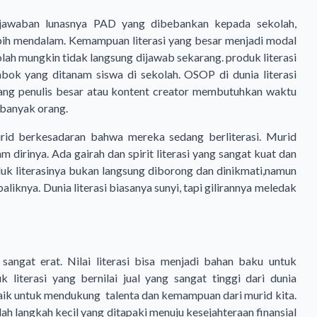
jawaban lunasnya PAD yang dibebankan kepada sekolah,
h mendalam. Kemampuan literasi yang besar menjadi modal
lah mungkin tidak langsung dijawab sekarang. produk literasi
ok yang ditanam siswa di sekolah. OSOP di dunia literasi
rang penulis besar atau kontent creator membutuhkan waktu
i banyak orang.
rid berkesadaran bahwa mereka sedang berliterasi. Murid
 dirinya. Ada gairah dan spirit literasi yang sangat kuat dan
k literasinya bukan langsung diborong dan dinikmati,namun
i baliknya. Dunia literasi biasanya sunyi, tapi gilirannya meledak
angat erat. Nilai literasi bisa menjadi bahan baku untuk
iterasi yang bernilai jual yang sangat tinggi dari dunia
a baik untuk mendukung talenta dan kemampuan dari murid kita.
langkah kecil yang ditapaki menuju kesejahteraan finansial