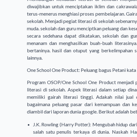
diwajibkan untuk menciptakan iklim dan cakrawala 
terus-menerus menghiasi proses pembelajaran. Gairah
sekolah. Menjadi pegiat literasi di sekolah sebenarn
muda. sekolah dan guru menciptkan peluang dan kes
secara sedehana dapat dikatakan, sekolah dan gur
menanam dan menghasilkan buah-buah literasinya. 
bertaninya. hasil dan otuput yang berkelimpahan 
lainnya.
One School One Product: Peluang bagus Petani kata
Program OSOP/One School One Product menjadi pe
literasi di sekolah. Aspek literasi dalam setiap 
memiliki gairah literasi tinggi. Adakah nilai jua
bagaimana peluang pasar dari kemampuan dan keca
diambil dari laporan dunia google. Berikut adalah be
J.K. Rowling
(Harry Potter
): Mengubah hidup dar
salah satu penulis terkaya di dunia. Naskah H