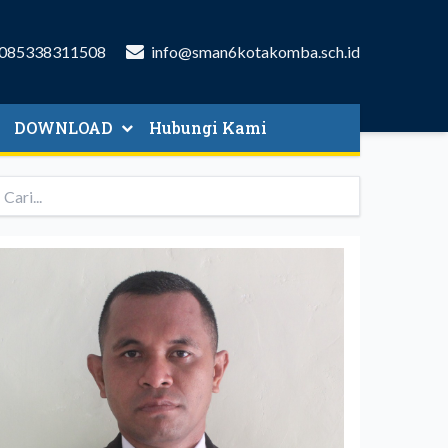
085338311508
info@sman6kotakomba.sch.id
DOWNLOAD
Hubungi Kami