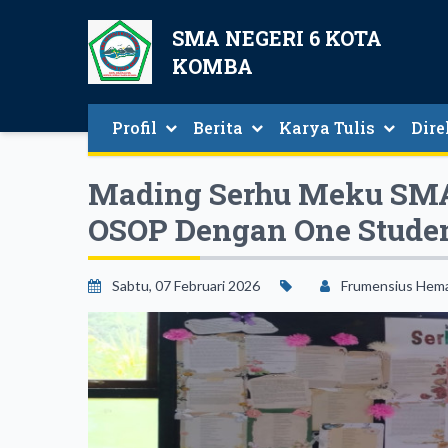
SMA NEGERI 6 KOTA
KOMBA
Profil
Berita
Karya Tulis
Dire
Sambutan Kepala Sekolah
Berita Seputar SMAN 6 Kota Komba
Direk
Mading Serhu Meku SMA
OSOP Dengan One Studen
Sabtu, 07 Februari 2026
Frumensius Hem