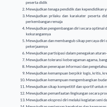
peserta didik
Mewujudkan tenaga pendidik dan kependidikan yan
Mewujudkan prilaku dan karakater peserta did
perkembangan remaja
Mewujudkan pengembangan diri secara optimal d
kekurangannya
Mewujudkan dan membangub sikap percaya diri d
pekerjaannya
Mewujudkan partisipasi dalam penegakan aturan-
Mewujudkan toleransi keberagaman agama, bangsa
Mewujudkan penerapan informasi dan pengetahuan se
Mewujudkan kemampuan berpikir logis, kritis, kre
Mewujudkan kemampuan mengembangkan budaya b
Mewujudkan sikap kompetitif dan sportif untuk m
Mewujudkan pemanfaatan lingkungan secara prod
Mewujudkan ekspresi diri melalui kegiatan seni 
Mewujudkan penjagaan kesehatan dan keamanan di