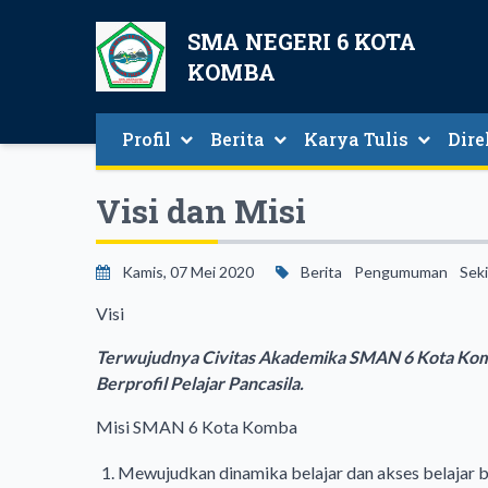
SMA NEGERI 6 KOTA
KOMBA
Profil
Berita
Karya Tulis
Dire
Sambutan Kepala Sekolah
Berita Seputar SMAN 6 Kota Komba
Direk
Visi dan Misi
Kamis, 07 Mei 2020
Berita
Pengumuman
Seki
Visi
Terwujudnya Civitas Akademika SMAN 6 Kota Komb
Berprofil Pelajar Pancasila.
Misi SMAN 6 Kota Komba
Mewujudkan dinamika belajar dan akses belajar ba