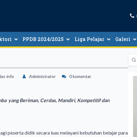
ktori
PPDB 2024/2025
Liga Pelajar
Galeri
tori Guru Dan Tenaga Kependidikan
Informasi PMB 2024/2025
las-info
Administrator
0 komentar
a yang Beriman, Cerdas, Mandiri, Kompetitif dan
gi peserta didik secara luas melayani kebutuhan belajar para