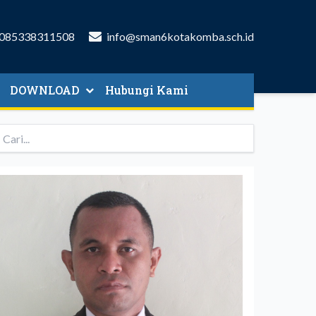
085338311508
info@sman6kotakomba.sch.id
DOWNLOAD
Hubungi Kami