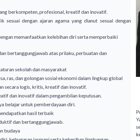
g berkompeten, profesional, kreatif dan inovatif.
ik sesuai dengan ajaran agama yang dianut sesuai dengan
engan memanfaatkan kelebihan diri serta memperbaiki
an bertanggungjawab atas prilaku, perbuatan dan
aturan sekolah dan masyarakat
, ras, dan golongan sosial ekonomi dalam lingkup global
cara logis, kritis, kreatif dan inovatif.
atif dan inovatif dalam pengambilan keputusan.
elajar untuk pemberdayaan diri.
P
endapatkan hasil terbaik
Y
uktif dan bertanggungjawab.
s
dan budaya
ke
ri, kebugaran jasmani serta kebesihan lingkungan