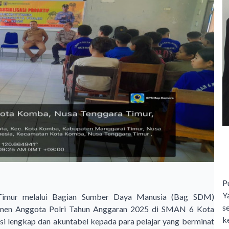
P
Y
Timur melalui Bagian Sumber Daya Manusia (Bag SDM)
s
rutmen Anggota Polri Tahun Anggaran 2025 di SMAN 6 Kota
ke
i lengkap dan akuntabel kepada para pelajar yang berminat