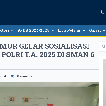
ktori
PPDB 2024/2025
Liga Pelajar
Galeri
tori Guru Dan Tenaga Kependidikan
Informasi PMB 2024/2025
MUR GELAR SOSIALISASI
LRI T.A. 2025 DI SMAN 6
emat
0 komentar