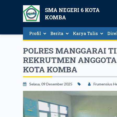
SMA NEGERI 6 KOTA
KOMBA
Profil
Berita
Karya Tulis
Dire
Sambutan Kepala Sekolah
Berita Seputar SMAN 6 Kota Komba
Direk
POLRES MANGGARAI TI
REKRUTMEN ANGGOTA PO
KOTA KOMBA
Selasa, 09 Desember 2025
Frumensius H