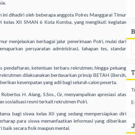
ia.
ah ini dihadiri oleh beberapa anggota Polres Manggarai Timur
swi kelas XII SMAN 6 Kota Komba, yang mengikuti kegiatan
B
r menjelaskan berbagai jalur penerimaan Polri, mulai dari
maparkan persyaratan administrasi, tahapan tes, standar
es pendaftaran, ketentuan terbaru rekrutmen, hingga peluang
T
 rekrutmen dilaksanakan berdasarkan prinsip BETAH (Bersih,
erikan kesempatan yang adil bagi seluruh calon peserta.
T
ertus H. Alang, S.Sos., Gr, menyampaikan apresiasi atas
sosialisasi resmi terkait rekrutmen Polri.
E
rutama bagi siswa kelas XII yang sedang mempersiapkan diri
berharap para siswa memanfaatkan informasi yang diberikan
J
 baik secara fisik maupun mental.