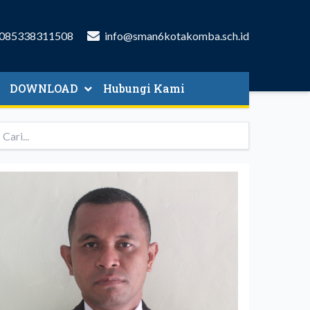
085338311508
info@sman6kotakomba.sch.id
DOWNLOAD
Hubungi Kami