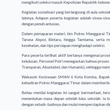
mengikuti seleksi masuk Kepolisian Republik Indones
Kegiatan sosialisasi yang berlangsung di aula sekol
lainnya. Adapun peserta kegiatan adalah siswa-si
dengan penuh antusias.
Dalam pemaparan materi, tim Polres Manggarai Timu
Taruna Akpol, Bintara, hingga Tamtama, serta me
kesehatan, dan tips persiapan menghadapi seleksi.
Para peserta terlihat aktif bertanya mengenai pros
kelulusan. Personel Polri menegaskan bahwa proses
Transparan, Akuntabel, dan Humanis), sehingga memb
Wakasek Kesiswaan SMAN 6 Kota Komba, Bapak Rob
kehadiran Polres Manggarai Timur dalam memberikan 
Beliau menilai kegiatan ini sangat bermanfaat, te
menentukan masa depan setelah lulus sekolah. Ia 
dengan sebaik-baiknya dan mulai mempersiapkan diri