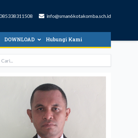
085338311508
info@sman6kotakomba.sch.id
DOWNLOAD
Hubungi Kami