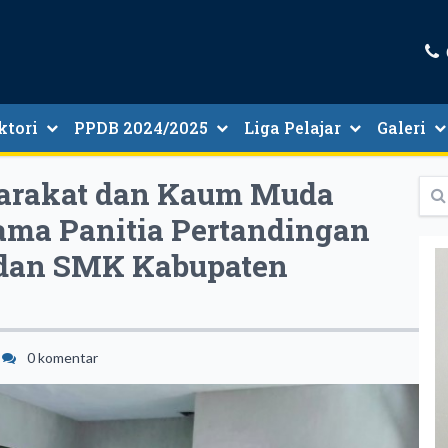
ktori
PPDB 2024/2025
Liga Pelajar
Galeri
tori Guru Dan Tenaga Kependidikan
Informasi PMB 2024/2025
yarakat dan Kaum Muda
ama Panitia Pertandingan
 dan SMK Kabupaten
0 komentar