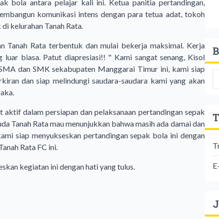
k bola antara pelajar kali ini. Ketua panitia pertandingan,
embangun komunikasi intens dengan para tetua adat, tokoh
di kelurahan Tanah Rata.
an Tanah Rata terbentuk dan mulai bekerja maksimal. Kerja
B
luar biasa. Patut diapresiasi!! " Kami sangat senang, Kisol
r SMA dan SMK sekabupaten Manggarai Timur ini, kami siap
rkiran dan siap melindungi saudara-saudara kami yang akan
Saka.
ibat aktif dalam persiapan dan pelaksanaan pertandingan sepak
T
uda Tanah Rata mau menunjukkan bahwa masih ada damai dan
 kami siap menyukseskan pertandingan sepak bola ini dengan
T
Tanah Rata FC ini.
E
skan kegiatan ini dengan hati yang tulus.
J