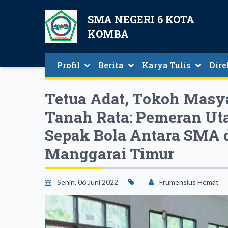
SMA NEGERI 6 KOTA
KOMBA
Profil
Berita
Karya Tulis
Dire
Sambutan Kepala Sekolah
Berita Seputar SMAN 6 Kota Komba
Direk
Tetua Adat, Tokoh Mas
Tanah Rata: Pemeran Ut
Sepak Bola Antara SMA
Manggarai Timur
Senin, 06 Juni 2022
Frumensius Hemat